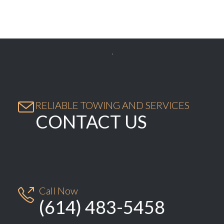


RELIABLE TOWING AND SERVICES
CONTACT US
Call Now

(614) 483-5458