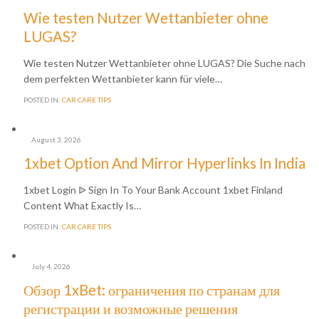
Wie testen Nutzer Wettanbieter ohne
LUGAS?
Wie testen Nutzer Wettanbieter ohne LUGAS? Die Suche nach
dem perfekten Wettanbieter kann für viele…
POSTED IN:
CAR CARE TIPS
August 3, 2026
1xbet Option And Mirror Hyperlinks In India
1xbet Login ᐉ Sign In To Your Bank Account 1xbet Finland
Content What Exactly Is…
POSTED IN:
CAR CARE TIPS
July 4, 2026
Обзор 1xBet: ограничения по странам для
регистрации и возможные решения